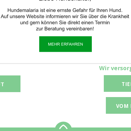
HEKE
EIS
wenn man am wenigsten
Artgerechte Tierhaltu
 schnell handeln können
Pensionswünsche 
eam in Bereitschaft!
Wir versor
TI
FT
VOM 