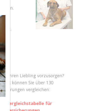
lassen.
unke,
tärkt.
 für Ihren Liebling vorzusorgen?
 Link können Sie über 130
sicherungen vergleichen:
e |
Vergleichstabelle für
kenversicherungen