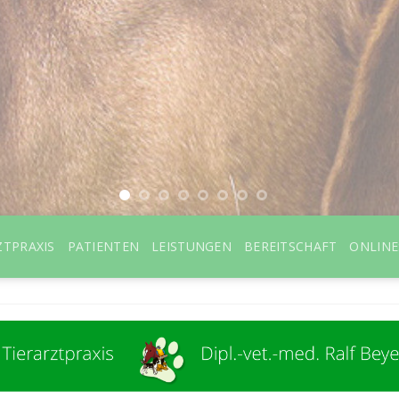
ZTPRAXIS
PATIENTEN
LEISTUNGEN
BEREITSCHAFT
ONLIN
HERZLICH WILLKOMMEN
ß- und Kleintierpraxis Dipl.-vet.-med. Ralf Beyer i