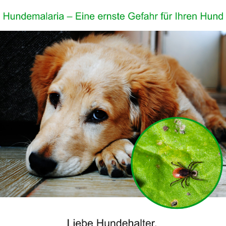
tiziere seit 1986 und bin seit 1993 in Bautzen niederge
 Mitarbeiterinnen, Franziska Biesold und Kimberley F
stehen Ihnen für Ihre Fragen gern zur Verfügung.
tober 2025 wird das Team durch Josephine Bacher vers
xis Am Husarenhof“ im
Sie überlegen bestens
Unter folgendem
Tierkrankenver
EisbaumTabell
Tierkran