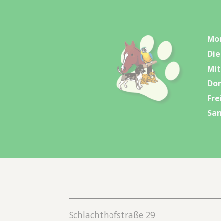
Mo
Die
Mi
Don
Fre
Sa
Schlachthofstraße 29