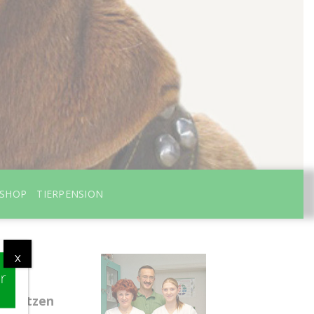
ESHOP
TIERPENSION
X
n Bautzen