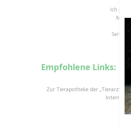
Ich prak
Meine
Seit Ok
Empfohlene Links:
Zur Tierapotheke der „Tierarztpra
Internet